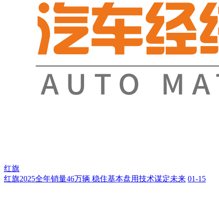
红旗
红旗​2025​全年销量46万辆 稳住基本盘用技术谋定未来
01-15