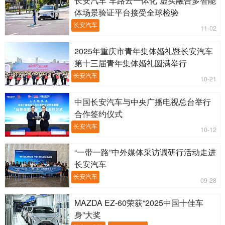
体场景验证平台接受全球检验
长安汽车
11-02
2025年重庆市青年集体婚礼暨长安汽车
第十三届青年集体婚礼圆满举行
长安汽车
10-21
中国长安汽车与中央广播电视总台举行
合作签约仪式
长安汽车
10-12
“一带一路”中外媒体采访调研行活动走进
长安汽车
长安汽车
09-28
MAZDA EZ-60荣获“2025中国十佳车
身”大奖