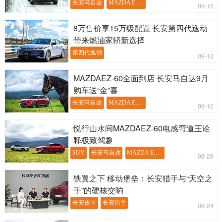
长安马自达
MAZDA EZ-60
09-15
8万售价享15万级配置 长安第四代逸动
带来燃油家轿新选择
第四代逸动
09-12
MAZDAEZ-60全面到店 长安马自达9月
购车送“金”喜
长安马自达
MAZDA EZ-60
09-10
悦行山水间MAZDAEZ-60电感弯道王诠
释极致驾趣
SUV
长安马自达
MAZDA EZ-60
08-28
铁翼之下 移动堡垒：长安猎手与“天空之
手”的硬核交响
长安皮卡
长安猎手
08-24