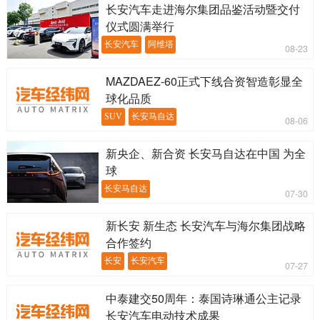
长安汽车走进海尔集团品鉴活动暨交付
仪式圆满举行
长安汽车
阿维塔
08-23
MAZDAEZ-60正式下线合资智造彰显全
球化品质
SUV
长安马自达
08-06
新央企、新合资 长安马自达在中国 为全
球
长安马自达
07-30
新长安 新生态 长安汽车与海尔集团战略
合作签约
长安
长安汽车
07-27
中泰建交50周年：泰国诗琳通公主记录
长安汽车电动技术成果