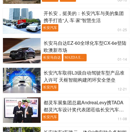
开长安，挺美的：长安汽车与美的集团
携手打造“人·车·家”智慧生活
长安汽车
01-25
长安马自达EZ-60全球化车型CX-6e登陆
欧澳新市场
长安马自达
MAZDA EZ-60
01-14
长安汽车取得L3级自动驾驶车型产品准
入许可 天枢智能构建闭环安全堡垒
长安汽车
12-21
都灵车展集团总裁AndreaLevy携TADA
都灵汽车设计奖代表团莅临长安汽车参
访交流
长安汽车
11-08
长安汽车“车路云一体化”虚实融合多智能