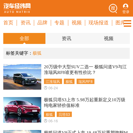
登录
首页
资讯
品牌
专题
视频
现场报道
图库
全部
资讯
视频
标签关键字：
极狐
20万级中大型SUV二选一 极狐问道V9与江
淮瑞风RF8谁更有性价比？
江淮瑞风
极狐
瑞风RF8
06-24
极狐贝塔S3上市 5.98万起重新定义10万级
纯电家轿价值标准
极狐
贝塔S3
06-16
极狐问道V9正式上市 19.48万起重塑旗舰M