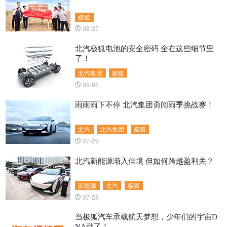
极狐
08-25
北汽极狐电池的安全密码 全在这些细节里
了！
北汽集团
极狐
08-05
雨雨雨下不停 北汽集团勇闯雨季挑战赛！
北汽
北汽集团
极狐
07-29
北汽新能源渐入佳境 但如何跨越盈利关？
新能源
北汽
极狐
07-28
当极狐汽车承载航天梦想，少年们的宇宙D
NA动了！