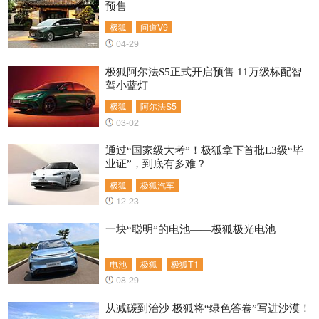
预售
极狐
问道V9
04-29
极狐阿尔法S5正式开启预售 11万级标配智
驾小蓝灯
极狐
阿尔法S5
03-02
通过“国家级大考”！极狐拿下首批L3级“毕
业证”，到底有多难？
极狐
极狐汽车
12-23
一块“聪明”的电池——极狐极光电池
电池
极狐
极狐T1
08-29
从减碳到治沙 极狐将“绿色答卷”写进沙漠！