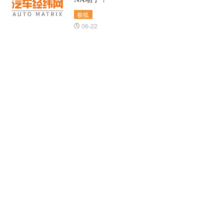
极狐
06-22
纯电中型SUV二选一 乐道L60与阿尔法T6谁
更有性价比？
极狐
乐道
04-22
融资潮下的新能源汽车战场已进入“内卷
式”淘汰赛
新能源
比亚迪
奇瑞汽车
03-27
极狐新阿尔法T5发布会
极狐
极狐汽车
极狐新阿尔法T5
03-26
连续3年销量翻番 极狐未来前景如何？