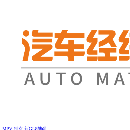
MPV
别克
新GL8陆尚