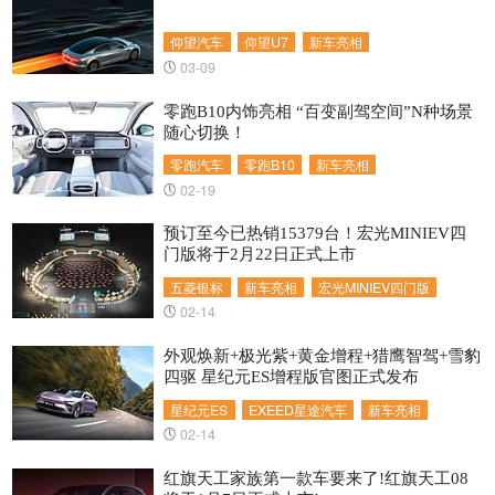
仰望汽车
仰望U7
新车亮相
03-09
零跑B10内饰亮相 “百变副驾空间”N种场景
随心切换！
零跑汽车
零跑B10
新车亮相
02-19
预订至今已热销15379台！宏光MINIEV四
门版将于2月22日正式上市
五菱银标
新车亮相
宏光MINIEV四门版
02-14
外观焕新+极光紫+黄金增程+猎鹰智驾+雪豹
四驱 星纪元ES增程版官图正式发布
星纪元ES
EXEED星途汽车
新车亮相
02-14
红旗天工家族第一款车要来了!红旗天工08