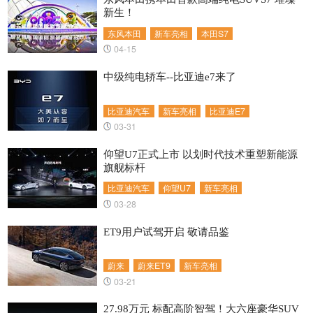
新生！
东风本田
新车亮相
本田S7
04-15
中级纯电轿车--比亚迪e7来了
比亚迪汽车
新车亮相
比亚迪E7
03-31
仰望U7正式上市 以划时代技术重塑新能源
旗舰标杆
比亚迪汽车
仰望U7
新车亮相
03-28
ET9用户试驾开启 敬请品鉴
蔚来
蔚来ET9
新车亮相
03-21
27.98万元 标配高阶智驾！大六座豪华SUV