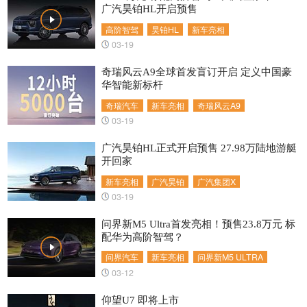
广汽昊铂HL开启预售
高阶智驾
昊铂HL
新车亮相
03-19
奇瑞风云A9全球首发盲订开启 定义中国豪
华智能新标杆
奇瑞汽车
新车亮相
奇瑞风云A9
03-19
广汽昊铂HL正式开启预售 27.98万陆地游艇
开回家
新车亮相
广汽昊铂
广汽集团X
03-19
问界新M5 Ultra首发亮相！预售23.8万元 标
配华为高阶智驾？
问界汽车
新车亮相
问界新M5 ULTRA
03-12
仰望U7 即将上市