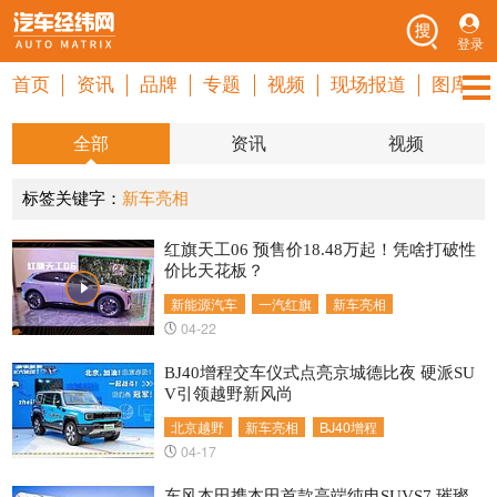
登录
首页
资讯
品牌
专题
视频
现场报道
图库
全部
资讯
视频
标签关键字：
新车亮相
红旗天工06 预售价18.48万起！凭啥打破性
价比天花板？
新能源汽车
一汽红旗
新车亮相
04-22
BJ40增程交车仪式点亮京城德比夜 硬派SU
V引领越野新风尚
北京越野
新车亮相
BJ40增程
04-17
东风本田携本田首款高端纯电SUVS7 璀璨