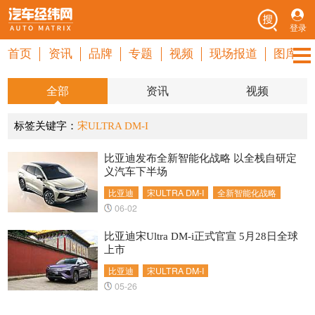
登录
首页
资讯
品牌
专题
视频
现场报道
图库
全部
资讯
视频
标签关键字：
宋ULTRA DM-I
比亚迪发布全新智能化战略 以全栈自研定
义汽车下半场
比亚迪
宋ULTRA DM-I
全新智能化战略
06-02
比亚迪宋Ultra DM-i正式官宣 5月28日全球
上市
比亚迪
宋ULTRA DM-I
05-26