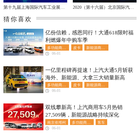
第十九届上海国际汽车工业展览会
2020（第十六届）北京国际汽车展览会
猜你喜欢
亿份信赖，感恩同行！大通618限时福
利燃爆年中购车季
多功能商用车
皮卡
新能源商用车
06-01
一亿里程碑再提速！上汽大通5月斩获
海外、新能源、大拿三大销量新高
多功能商用车
皮卡
新能源商用车
06-01
双线攀新高！上汽商用车5月热销
27,509辆，新能源战略持续深化
南京依维柯
多功能商用车
客车
06-01