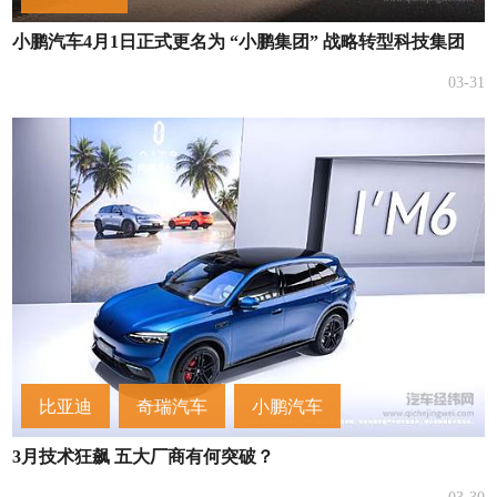
小鹏汽车4月1日正式更名为 “小鹏集团” 战略转型科技集团
03-31
比亚迪
奇瑞汽车
小鹏汽车
3月​技术狂飙 五大厂商有何突破？