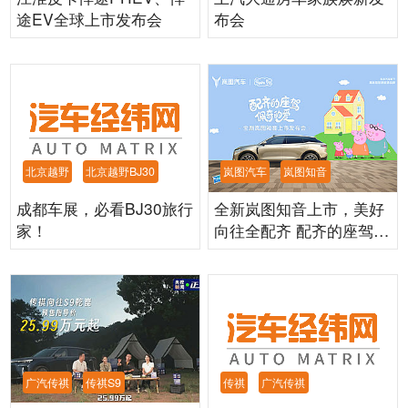
途EV全球上市发布会
布会
北京越野
北京越野BJ30
岚图汽车
岚图知音
成都车展，必看BJ30旅行
全新岚图知音上市，美好
家！
向往全配齐 配齐的座驾
佩奇的爱
广汽传祺
传祺S9
传祺
广汽传祺