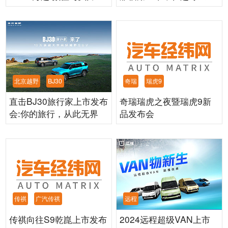
在线
触手可及
奇瑞
瑞虎9
北京越野
BJ30
奇瑞瑞虎之夜暨瑞虎9新
直击BJ30旅行家上市发布
品发布会
会:你的旅行，从此无界
传祺
广汽传祺
远程
传祺向往S9乾崑上市发布
2024远程超级VAN上市