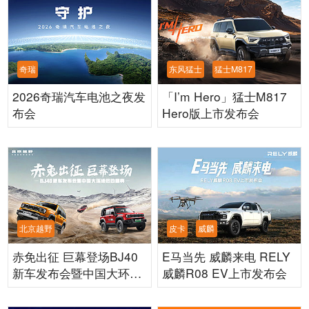
奇瑞
东风猛士
猛士M817
2026奇瑞汽车电池之夜发
「I’m Hero」猛士M817
布会
Hero版上市发布会
北京越野
皮卡
威麟
赤免出征 巨幕登场BJ40
E马当先 威麟来电 RELY
新车发布会暨中国大环线
威麟R08 EV上市发布会
启动盛典