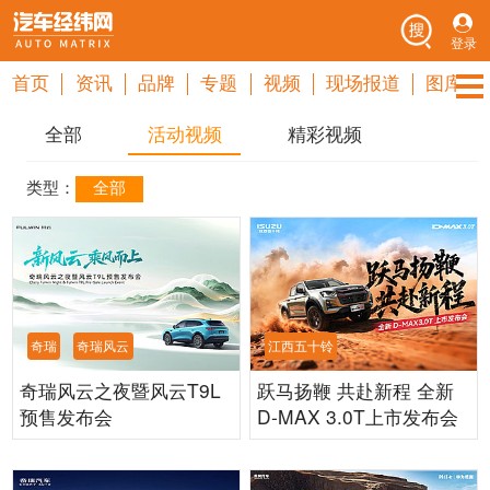
登录
首页
资讯
品牌
专题
视频
现场报道
图库
全部
活动视频
精彩视频
类型：
全部
奇瑞
奇瑞风云
江西五十铃
奇瑞风云之夜暨风云T9L
跃马扬鞭 共赴新程 全新
预售发布会
D-MAX 3.0T上市发布会