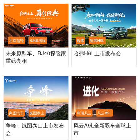
北京越野
BJ40增程
哈弗
哈弗H6L
未来原型车、BJ40探险家
哈弗H6L上市发布会
重磅亮相
岚图汽车
岚图泰山
奇瑞风云
风云A9L
争峰，岚图泰山上市发布
风云A9L全新双车全球上
会
市