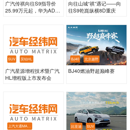
广汽传祺向往S9指导价
向往山城“祺”遇记——向
25.99万元起，华为ADS
往S9乾崑纵横8D重庆
4全系标配 实地直
SUV
昊铂HL
BJ40
北京越野
广汽星源增程技术暨广汽
BJ40燃油野超巅峰赛
HL增程版上市发布会
上汽大通MAXUS
比亚迪
SUV