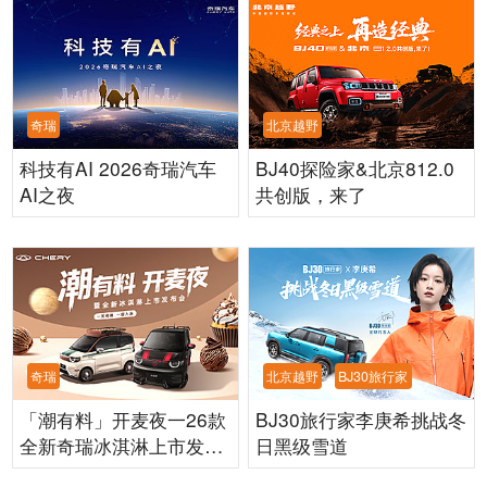
奇瑞
北京越野
科技有AI 2026奇瑞汽车
BJ40探险家&北京812.0
AI之夜
共创版，来了
奇瑞
北京越野
BJ30旅行家
「潮有料」开麦夜一26款
BJ30旅行家李庚希挑战冬
全新奇瑞冰淇淋上市发布
日黑级雪道
会