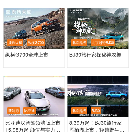
捷途纵横
纵横G700
北京越野
北京越野BJ30
纵横G700全球上市
BJ30旅行家探秘神农架
新能源
比亚迪
北京越野
BJ30
比亚迪汉智驾领航版上市
8.39万起！BJ30旅行家
15.98万起 颜值与实力双
雁栖湖上市，轻越野生活