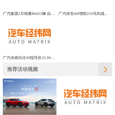
广汽集团2月销量86452辆 自主品牌与海外市场表现亮眼
广汽埃安i60增程210马到成功版上市 售价10.28万元
广汽传祺向往S9指导价25.99万元起，华为ADS 4全系标配 实地直
推荐活动视频