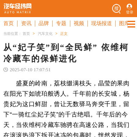
登录
首页
资讯
品牌
专题
视频
现场报道
图库
当前位置：
首页
>
汽车文化
>
正文
从“妃子笑”到“全民鲜” 依维柯
冷藏车的保鲜进化
2025-07-10 17:07:51
盛夏的岭南，荔枝缀满枝头，晶莹的果肉
在阳光下如琥珀般诱人。千年前的长安城，杨
贵妃为这口鲜甜，曾让无数驿马奔突千里，留
下“一骑红尘妃子笑”的千古绝唱。千年后的今
天，当依维柯冷藏车驰骋在高速公路，当我们
在滚滚热浪下拆开冰冻的包裹时，恍然发现，