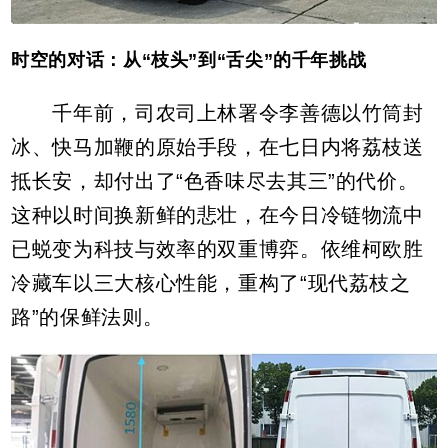
时空的对话：从“枝头”到“舌尖”的千年挑战
千年前，司农司上林署令李善德以竹筒封
冰、快马加鞭的原始手段，在七日内将荔枝送
抵长安，却付出了“色香味尽去其三”的代价。
这种以时间换新鲜的悲壮，在今日冷链物流中
已蜕变为科技与效率的双重博弈。依维柯欧胜
冷藏车以三大核心性能，重构了“现代荔枝之
路”的保鲜法则。