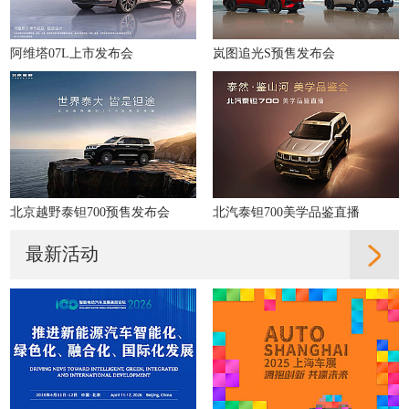
阿维塔07L上市发布会
岚图追光S预售发布会
北京越野泰钽700预售发布会
北汽泰钽700美学品鉴直播
最新活动