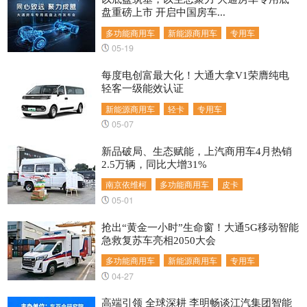
盘重磅上市 开启中国房车...
多功能商用车
新能源商用车
专用车
05-19
每度电创富最大化！大通大拿V1荣膺纯电
轻客一级能效认证
新能源商用车
轻卡
专用车
05-07
新品破局、生态赋能，上汽商用车4月热销
2.5万辆，同比大增31%
南京依维柯
多功能商用车
皮卡
05-01
抢出“黄金一小时”生命窗！大通5G移动智能
急救复苏车亮相2050大会
多功能商用车
新能源商用车
专用车
04-27
高端引领 全球深耕 李明畅谈江汽集团智能