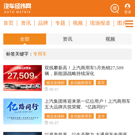
登录
首页
资讯
品牌
专题
视频
现场报道
图库
全部
资讯
视频
标签关键字：
专用车
双线攀新高！上汽商用车5月热销27,509
辆，新能源战略持续深化
南京依维柯
多功能商用车
客车
06-01
上汽集团将迎来第一亿位用户！上汽商用车
五大品牌共筑荣耀、“亿路同行”
南京依维柯
多功能商用车
皮卡
05-27
以底盘筑基，以生态聚力 大通房车专用底