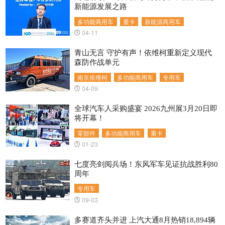
新能源发展之路
多功能商用车
重卡
新能源商用车
04-11
青山无言 守护有声！依维柯重新定义现代
森防作战单元
南京依维柯
多功能商用车
专用车
04-09
全球汽车人采购盛宴 2026九州展3月20日即
将开幕！
零部件
多功能商用车
重卡
01-23
七度亮剑阅兵场！东风军车见证抗战胜利80
周年
专用车
09-03
多赛道齐头并进 上汽大通8月热销18,894辆