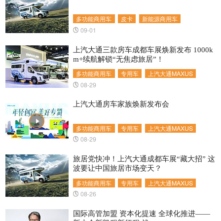
多功能商用车
皮卡
新能源商用车
09-01
上汽大通三款房车成都车展焕新发布 1000k
m+续航解锁“无焦虑旅居”！
多功能商用车
专用车
上汽大通MAXUS
08-29
上汽大通房车家族焕新发布会
多功能商用车
专用车
上汽大通MAXUS
08-29
旅居党快冲！上汽大通成都车展“藏大招” 这
波要让中国旅居市场变天？
多功能商用车
专用车
上汽大通MAXUS
08-26
国际高管加盟 资本化提速 全球化推进——