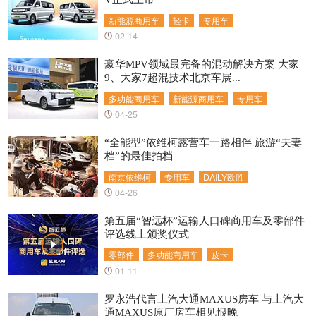
新能源商用车
轻卡
专用车
02-14
豪华MPV领域最完备的混动解决方案 大家
9、大家7超混技术北京车展...
多功能商用车
新能源商用车
专用车
04-25
“全能型”依维柯露营车一路相伴 旅游“夫妻
档”的最佳拍档
南京依维柯
专用车
DAILY欧胜
04-26
第五届“智远杯”运输人口碑商用车及零部件
评选线上颁奖仪式
零部件
多功能商用车
皮卡
01-11
罗永浩代言上汽大通MAXUS房车 与上汽大
通MAXUS原厂房车相见恨晚