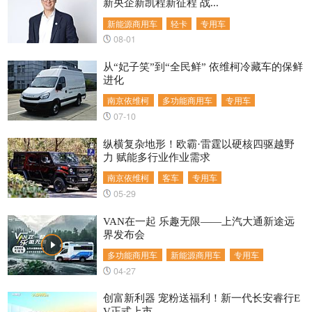
新央企新凯程新征程 战...
新能源商用车
轻卡
专用车
08-01
从“妃子笑”到“全民鲜” 依维柯冷藏车的保鲜
进化
南京依维柯
多功能商用车
专用车
07-10
纵横复杂地形！欧霸·雷霆以硬核四驱越野
力 赋能多行业作业需求
南京依维柯
客车
专用车
05-29
VAN在一起 乐趣无限——上汽大通新途远
界发布会
多功能商用车
新能源商用车
专用车
04-27
创富新利器 宠粉送福利！新一代长安睿行E
V正式上市