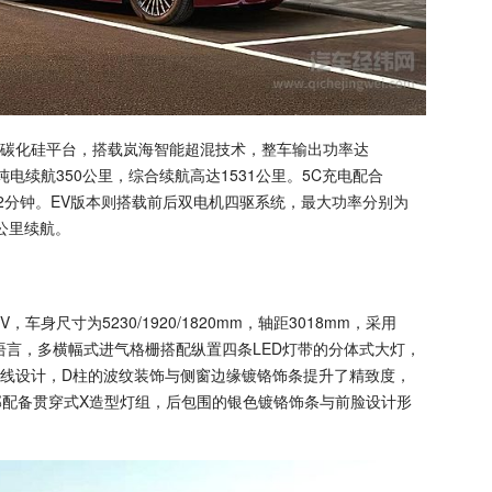
V碳化硅平台，搭载岚海智能超混技术，整车输出功率达
TC纯电续航350公里，综合续航高达1531公里。5C充电配合
需12分钟。EV版本则搭载前后双电机四驱系统，最大功率分别为
00公里续航。
身尺寸为5230/1920/1820mm，轴距3018mm，采用
计语言，多横幅式进气格栅搭配纵置四条LED灯带的分体式大灯，
线设计，D柱的波纹装饰与侧窗边缘镀铬饰条提升了精致度，
部配备贯穿式X造型灯组，后包围的银色镀铬饰条与前脸设计形