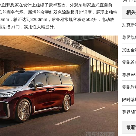
岚图梦想家在设计上延续了豪华基因。外观采用家族式直瀑前
相关
烈的商务气场。新增的金銮红双色涂装极具辨识度，展现出独特
820mm，轴距达到3200mm，后备厢常规容积达502升，电动放
感应后备厢门，实用性大幅提升。
最新