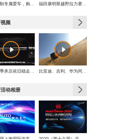
私人订制专属爱车，购车即享多重好礼！
福田康明斯越野拉力赛车队出征2019丝绸之路拉力赛
新视频
岚图淡季承压依旧稳走，累计交付同比增31%
比亚迪、吉利、华为同时押注，轻越野是真机会还是伪风口？
新活动相册
第十九届上海国际汽车工业展览会
2020（第十六届）北京国际汽车展览会