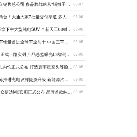
吉利成立销售总公司 多品牌战略从“铺摊子”到“收口子”
08-07
一台顶两台！大通大家7批量交付享道 多人出行有了新选择
08-06
17.99万拿下中大型纯电SUV 全新天工08树立新标杆
08-06
奇瑞汽车销量首进全球车企前十 中国三车企齐聚Top10创历史
08-05
享界G9正式上路实测 产品总监曝光L3智驾重磅标识
08-05
小鹏G9L内饰正式公布 打造寰宇星空头等舱智能座舱
08-05
国家统筹推进充电设施提质升级 新能源汽车充电服务迎来全面跃升
08-05
一汽-大众捷达M6官图正式公布 品牌首款纯电轿车下半年上市
08-05