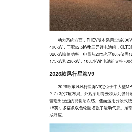
动力系统方面，PHEV版本采用全域800
490kW，匹配62.5kWh三元锂电池组，CL
320kW峰值功率，电量从20%充至80%仅
175kW和230kW，108.7kWh电池组支持7
2026款风行星海V9
2026款东风风行星海V9定位于中大型MPV，车
2+2+3的7座布局。外观采用青云梯系列设
营造出强烈的视觉层次感。侧面运用分段式腰
18英寸多辐条双色轮圈增强了运动气息。尾
成呼应。