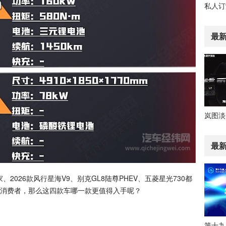
最
最
2026款风行星海V9、别克GL8陆尊PHEV、五菱星光730都
消费者，那么这四款车哪一款更值得入手呢？