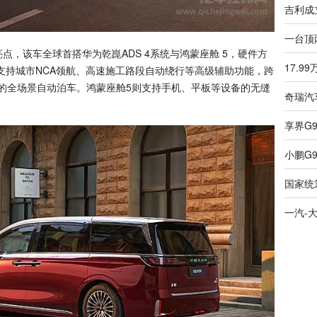
，该车全球首搭华为乾崑ADS 4系统与鸿蒙座舱 5，硬件方
，支持城市NCA领航、高速施工路段自动绕行等高级辅助功能，跨
车位的全场景自动泊车。鸿蒙座舱5则支持手机、平板等设备的无缝