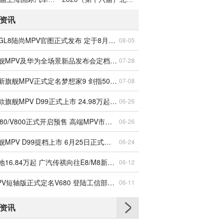
资讯
别克新GL8陆尚MPV官图正式发布 定于8月13日上市
08-05
尊界旗舰MPV及华为全场景新品发布会定档8月5日启幕
07-28
岚图全新旗舰MPV正式定名梦想家9 剑指50万级高端市场
07-08
零跑首款旗舰MPV D99正式上市 24.98万起重塑30万级市场标杆
06-26
尊界V680/V800正式开启预售 高端MPV市场再添新旗舰
06-26
零跑旗舰MPV D99提档上市 6月25日正式揭晓
06-24
限时落地16.84万起 广汽传祺向往E8/M8新能源MPV正式上市
06-12
尊界MPV短轴版正式定名V680 登陆工信部新品公示目录
06-11
资讯