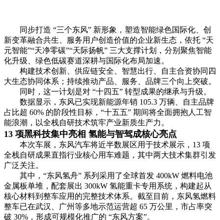
同步打造 “三个东风” 新形象，塑造智能绿色国际化、创
新变革融合共生、服务用户创造价值的企业新生态，依托 “天
元智能”“天净零碳”“天际扬帆” 三大支撑计划，分别聚焦智能
化升级、绿色低碳赛道深耕与国际化布局加速。
构建技术创新、供应链安全、智慧出行、自主合资协同四
大生态协同体系；持续推动产品、服务、品牌三个向上突破。
同时，这一计划是对 “十四五” 转型成果的继承与升级。
数据显示，东风已实现新能源年销 105.3 万辆、自主品牌
占比超 60% 的阶段性目标，“十五五” 期间将全面拥抱人工智
能浪潮，以全栈自研技术筑牢产业新质生产力。
13 项黑科技集中亮相 氢能与智驾成核心亮点
本次车展，东风汽车将近半数展区用于技术展示，13 项
全栈自研成果直指行业核心用车难题，其中两大技术集群引发
广泛关注。
其中，“东风氢舟” 系列采用了全球首发 400kW 燃料电池
金属板单堆，配套展出 300kW 氢能重卡专用系统，构建起从
核心材料到整车应用的完整技术体系。截至目前，东风氢燃料
整车已在武汉、广州等多地示范运营超 65 万公里，市占率突
破 30%，形成可规模化推广的 “东风方案”。