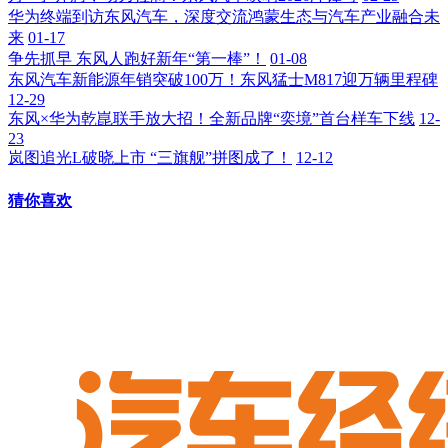
华为终端到访东风汽车，深度交流鸿蒙生态与汽车产业融合未
来
01-17
争先抓早 东风人跑好新年“第一棒”！
01-08
东风汽车新能源年销突破100万！东风猛士M817迎万辆里程碑
12-29
东风×华为乾崑联手放大招！全新品牌“奕境”首台样车下线
12-
23
岚图追光L破晓上市 “三旗舰”拼图成了！
12-12
猜你喜欢