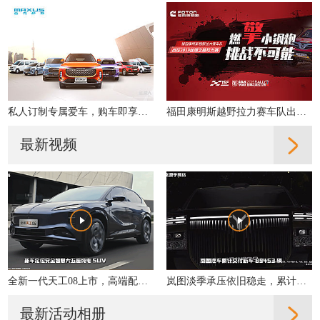
私人订制专属爱车，购车即享多重好礼！
福田康明斯越野拉力赛车队出征2019丝绸之路拉力赛
最新视频
全新一代天工08上市，高端配置大众化，重新定义性价比
岚图淡季承压依旧稳走，累计交付同比增31%
最新活动相册