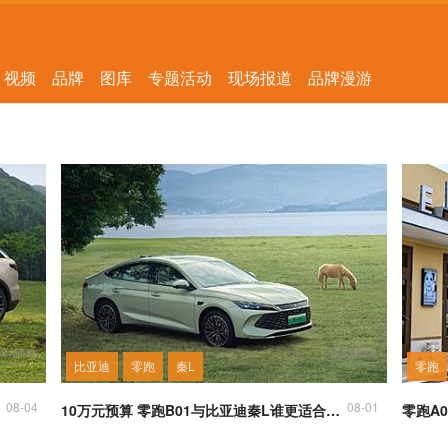
视频
品牌
图库
专题活动
现场报道
品牌漫游
比亚迪
零跑
秦L
零跑
08-04
08-01
10万元预算 零跑B01与比亚迪秦L谁更适合家庭用户？