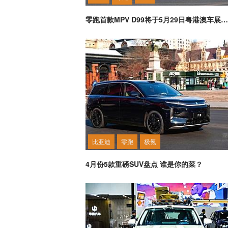
零跑首款MPV D99将于5月29日粤港澳车展亮相
比亚迪
零跑
极氪
4月份5款重磅SUV盘点 谁是你的菜？