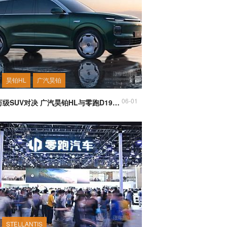
昊铂HL
广汽昊铂
06-01
20-30万级SUV对决 广汽昊铂HL与零跑D19谁更有性价比？
STELLANTIS