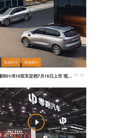
零跑B10
零跑B01
07-14
零跑全新B01/B10双车定档7月16日上市 现已开启盲订、展车到店