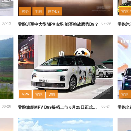
腾势
零跑
腾势D9
零跑
07-13
07-09
零跑进军中大型MPV市场 能否挑战腾势D9？
MPV
零跑
D99
零跑
06-26
06-24
级市场标杆
零跑旗舰MPV D99提档上市 6月25日正式揭晓