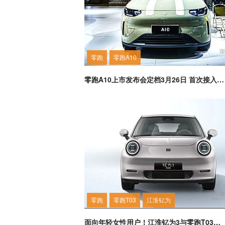
零跑
零跑A10
零跑A10上市发布会定档3月26日 首次接入通义千问 AI 大模型
零跑
零跑T03
江淮钇为
面向年轻女性用户！江淮钇为3与零跑T03谁更容易得到认可？