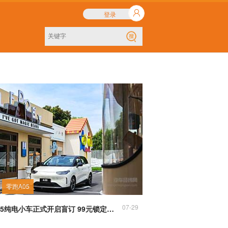
登录
零跑A05
07-29
零跑A05纯电小车正式开启盲订 99元锁定专属权益 预计8月上市