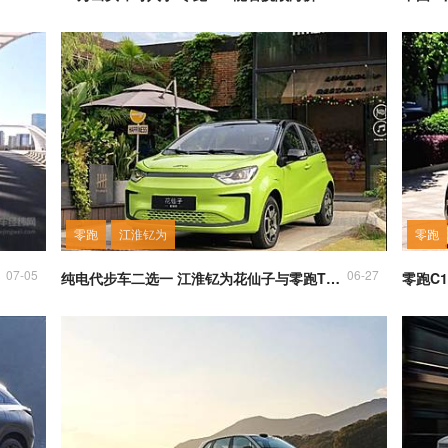
零跑
江淮钇为
零跑
07-05
06-27
纯电代步车二选一 江淮钇为花仙子与零跑T03哪个更合适？