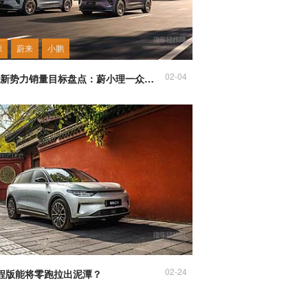
源
蔚来
小鹏
02-04
2024年新势力销量目标盘点：蔚小理一众新势力谁能实现？
02-24
增程版能将零跑拉出泥潭？