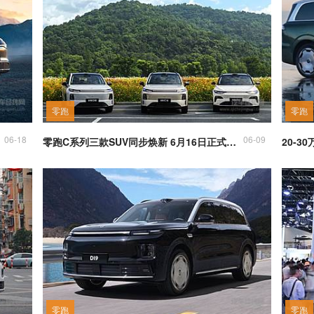
零跑
零跑
06-18
06-09
零跑C系列三款SUV同步焕新 6月16日正式上市
零跑
零跑