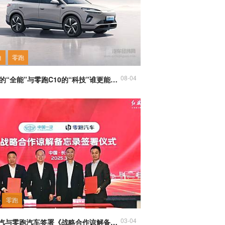
迪
零跑
08-04
海狮06的“全能”与零跑C10的“科技”谁更能打动你？
零跑
03-04
中国一汽与零跑汽车签署《战略合作谅解备忘录》