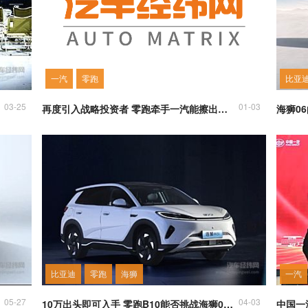
一汽
零跑
比亚
03-25
01-03
再度引入战略投资者 零跑牵手一汽能擦出什么样的火花？
比亚迪
零跑
海狮
一汽
05-27
04-03
10万出头即可入手 零跑B10能否挑战海狮05 EV？