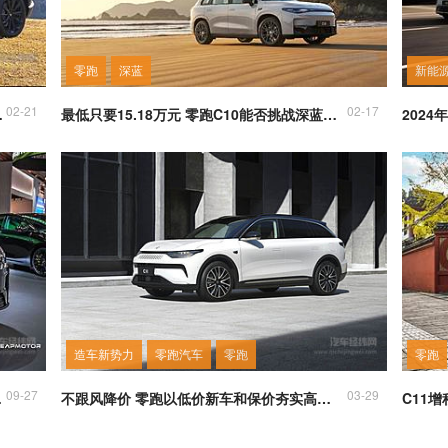
零跑
深蓝
新能
02-21
02-17
哪款更值得入手？
最低只要15.18万元 零跑C10能否挑战深蓝S7？
造车新势力
零跑汽车
零跑
零跑
09-27
03-29
景如何？
不跟风降价 零跑以低价新车和保价夯实高性价比定位
C11