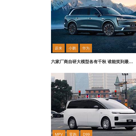
蔚来
小鹏
华为
六家厂商自研大模型​各有千秋 谁能笑到最后？
MPV
零跑
D99