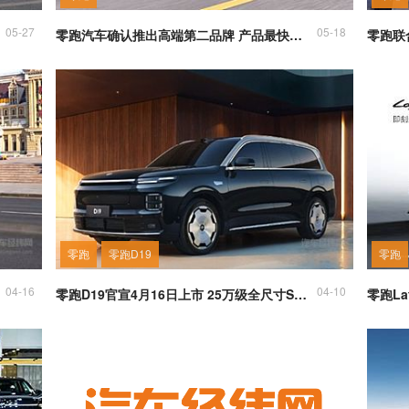
05-27
05-18
零跑汽车确认推出高端第二品牌 产品最快年底亮相
零跑
零跑D19
零跑
04-16
04-10
零跑D19官宣4月16日上市 25万级全尺寸SUV搅动高端市场