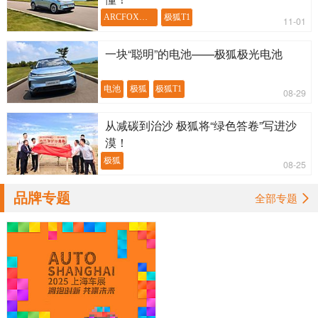
ARCFOX极狐
极狐T1
11-01
一块“聪明”的电池——极狐极光电池
电池
极狐
极狐T1
08-29
从减碳到治沙 极狐将“绿色答卷”写进沙
漠！
极狐
08-25
品牌专题
全部专题