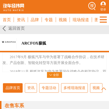
登录
首页
资讯
品牌
专题
视频
现场报道
图库
返回首页
ARCFOX极狐
2017年9月 极狐汽车与华为签署了战略合作协议，在技术研
发、产品创新、智能化转型等方面开展全面合作。
2018年11月 极狐汽车与华为签署深化战略合作框架协议，双
全部
方将在智能化转型方面展开深入研究与合作，将ICT技术与智能
网联汽车深度融合。
品牌首页
资讯
专题活动
多维现场报道
视频
2019年1月 极狐汽车联合华为共同设立了“1873戴维森创新实
验室”，共同开发面向下一代的智能网联电动车技术。
在售车系
2020年10月 ARCFOX 极狐 阿尔法T正式上市，量产搭载华