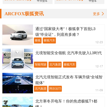
造基地正式SOP。
中大型车
中型车
2021年4月1日 ARCFOX 极狐 阿尔法S在北汽蓝谷麦格纳智
ARCFOX极狐资讯
更多
造基地正式SOP。
2021年5月26日 ARCFOX 极狐 阿尔法S全新HI版产线验证车
通过“国家级大考”！极狐拿下首批L3
在北汽蓝谷麦格纳智造基地正式下线。
级“毕业证”，到底有多难？
极狐
极狐汽车
12-23
元境智能安全领航 北汽率先驶入L3时代
智能驾驶
北汽集团
极狐汽车
12-17
北汽元境智能正式发布 车辆升级“全域智
能体”
北汽集团
阿尔法T5
11-09
北方寒冬开电车！你的焦虑极狐T1都
懂！