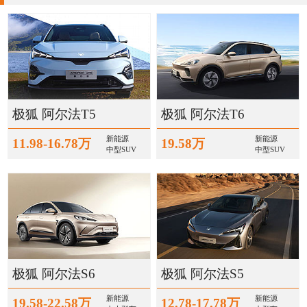
为智能网联、智能电动领域技术。
2021年4月 ARCFOX 极狐 阿尔法S全新HI版正式发布，由极
狐与华为联合开发，首个量产搭载华为全栈智能汽车解决方案。
2018年4月 北汽集团与麦格纳签署全新一代智能纯电动汽车
平台战略合作协议，两个月后， 北汽集团、麦格纳新能源汽车合
资合作项目开始落地推进。
极狐 阿尔法T5
极狐 阿尔法T6
2019年1月 推出正向专属纯电动IMC架构平台——全球首个
新能源
新能源
11.98-16.78万
19.58万
中型SUV
中型SUV
商业搭载5G技术的IMC智能架构。
2019年1月 北汽蓝谷麦格纳高端新能源汽车制造基地落地中
国镇江，这也是麦格纳首次在欧洲地区以外投资整车制造合资工
厂，未来北汽集团旗下高端智能新能源汽车品牌——ARCFOX 极
狐 的产品将在此投产。
2019年12月30日 ARCFOX 极狐 阿尔法T试生产首车在北汽
蓝谷麦格纳智造基地正式下线。
极狐 阿尔法S6
极狐 阿尔法S5
2020年9月30日 ARCFOX 极狐 阿尔法T在北汽蓝谷麦格纳智
新能源
新能源
19.58-22.58万
12.78-17.78万