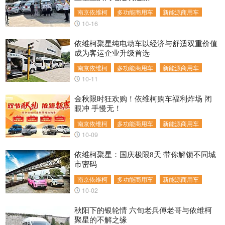
南京依维柯
多功能商用车
新能源商用车
10-16
依维柯聚星纯电动车以经济与舒适双重价值
成为客运企业升级首选
南京依维柯
多功能商用车
新能源商用车
10-11
金秋限时狂欢购！依维柯购车福利炸场 闭
眼冲 手慢无！
南京依维柯
多功能商用车
新能源商用车
10-09
依维柯聚星：国庆极限8天 带你解锁不同城
市密码
南京依维柯
多功能商用车
新能源商用车
10-02
秋阳下的银轮情 六旬老兵傅老哥与依维柯
聚星的不解之缘