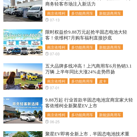
商务轻客市场注入新活力
南京依维柯
多功能商用车
新能源商用车
07-13
限时权益价9.88万元起抢半固态电池大轻
客！依维柯7月购车福利直接抄底
南京依维柯
多功能商用车
新能源商用车
07-03
五大品牌多线冲高！上汽商用车6月热销3.1
万辆 上半年同比大涨24%走势昂扬
南京依维柯
多功能商用车
皮卡
07-01
9.88万起 行业首款半固态电池宜商宜家大轻
客依维柯全新聚星EV上市
南京依维柯
多功能商用车
新能源商用车
06-25
聚星EV即将全新上市，半固态电池技术重