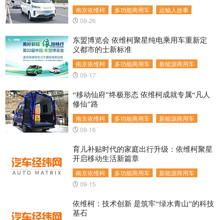
南京依维柯
多功能商用车
运输人故事
09-26
东盟博览会 依维柯聚星纯电乘用车重新定
义都市的士新标准
南京依维柯
多功能商用车
新能源商用车
09-17
“移动仙府”终极形态 依维柯成就专属“凡人
修仙”路
南京依维柯
多功能商用车
新能源商用车
09-16
育儿补贴时代的家庭出行升级：依维柯聚星
开启移动生活新篇章
南京依维柯
多功能商用车
新能源商用车
09-15
依维柯：技术创新 是筑牢“绿水青山”的科技
基石