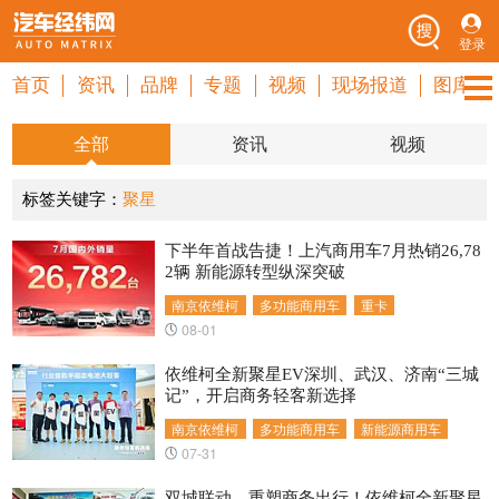
登录
首页
资讯
品牌
专题
视频
现场报道
图库
全部
资讯
视频
标签关键字：
聚星
下半年首战告捷！上汽商用车7月热销26,78
2辆 新能源转型纵深突破
南京依维柯
多功能商用车
重卡
08-01
依维柯全新聚星EV深圳、武汉、济南“三城
记”，开启商务轻客新选择
南京依维柯
多功能商用车
新能源商用车
07-31
双城联动，重塑商务出行！依维柯全新聚星