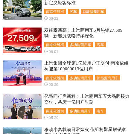
新定义轻客标准
南京依维柯
客车
新能源商用车
06-22
双线攀新高！上汽商用车5月热销27,509
辆，新能源战略持续深化
南京依维柯
多功能商用车
客车
06-01
上汽集团全球第1亿位用户正交付 南京依维
柯迎第100000013位用户...
南京依维柯
多功能商用车
新能源商用车
05-29
亿路同行启新程：上汽商用车五大品牌接力
交付，共庆一亿用户时刻
南京依维柯
多功能商用车
客车
05-29
移动小窝载满日常烟火 依维柯聚星解锁家