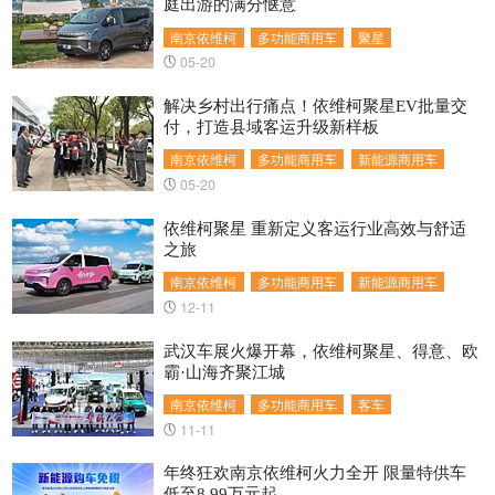
庭出游的满分惬意
南京依维柯
多功能商用车
聚星
05-20
解决乡村出行痛点！依维柯聚星EV批量交
付，打造县域客运升级新样板
南京依维柯
多功能商用车
新能源商用车
05-20
依维柯聚星 重新定义客运行业高效与舒适
之旅
南京依维柯
多功能商用车
新能源商用车
12-11
武汉车展火爆开幕，依维柯聚星、得意、欧
霸·山海齐聚江城
南京依维柯
多功能商用车
客车
11-11
年终狂欢南京依维柯火力全开 限量特供车
低至8.99万元起