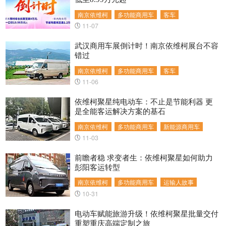
南京依维柯
多功能商用车
客车
11-07
武汉商用车展倒计时！南京依维柯展台不容
错过
南京依维柯
多功能商用车
客车
11-06
依维柯聚星纯电动车：不止是节能利器 更
是全能客运解决方案的基石
南京依维柯
多功能商用车
新能源商用车
11-03
前瞻者稳 求变者生：依维柯聚星如何助力
彭阳客运转型
南京依维柯
多功能商用车
运输人故事
10-31
电动车赋能旅游升级！依维柯聚星批量交付
重塑重庆高端定制之旅