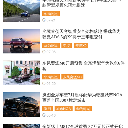
款智驾规模化落地提速
华为乾崑
07-21
奕境首创天穹智盾安全架构落地 搭载华为
乾崑ADS 5的X9将于三季度交付
华为乾崑
奕境
奕境X9
07-06
东风奕派M8开启预售 全系满配华为乾崑6件
套
华为乾崑
东风奕派M8
06-29
岚图全系车型7月起标配华为乾崑城市NOA
覆盖全国300+标定城市
岚图
城市NOA
华为乾崑
06-10
全新猛士M817全球首秀 37万元起正式开启