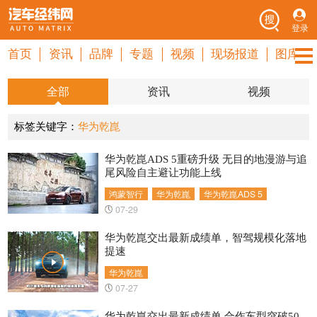
登录
首页
资讯
品牌
专题
视频
现场报道
图库
全部
资讯
视频
标签关键字：
华为乾崑
华为乾崑ADS 5重磅升级 无目的地漫游与追
尾风险自主避让功能上线
鸿蒙智行
华为乾崑
华为乾崑ADS 5
07-29
华为乾崑交出最新成绩单，智驾规模化落地
提速
华为乾崑
07-27
华为乾崑交出最新成绩单 合作车型突破50