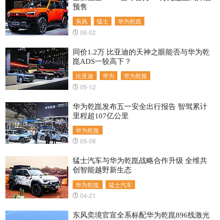
预售
东风
猛士
华为乾崑
06-02
同价1.2万 比亚迪的天神之眼能否与华为乾
崑ADS一较高下？
比亚迪
华为
华为乾崑
05-12
华为乾崑发布五一安全出行报告 智驾累计
里程超107亿公里
华为乾崑
05-08
猛士汽车与华为乾崑战略合作升级 全维共
创智能越野新生态
华为乾崑
猛士汽车
04-21
东风奕境官宣全系标配华为乾崑896线激光