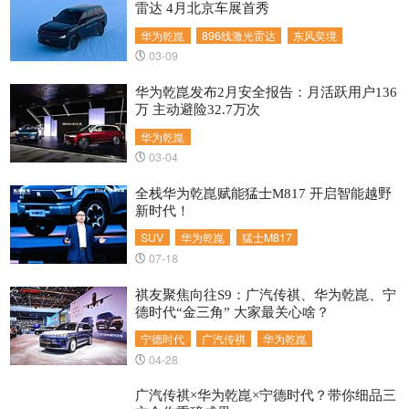
雷达 4月北京车展首秀
华为乾崑
896线激光雷达
东风奕境
03-09
华为乾崑发布2月安全报告：月活跃用户136
万 主动避险32.7万次
华为乾崑
03-04
全栈华为乾崑赋能猛士M817 开启智能越野
新时代！
SUV
华为乾崑
猛士M817
07-18
祺友聚焦向往S9：广汽传祺、华为乾崑、宁
德时代“金三角” 大家最关心啥？
宁德时代
广汽传祺
华为乾崑
04-28
广汽传祺×华为乾崑×宁德时代？带你细品三