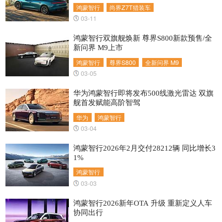
鸿蒙智行
尚界Z7T猎装车
03-11
鸿蒙智行双旗舰焕新 尊界S800新款预售/全
新问界 M9上市
鸿蒙智行
尊界S800
全新问界 M9
03-05
华为鸿蒙智行即将发布500线激光雷达 双旗
舰首发赋能高阶智驾
华为
鸿蒙智行
03-04
鸿蒙智行2026年2月交付28212辆 同比增长3
1%
鸿蒙智行
03-03
鸿蒙智行2026新年OTA 升级 重新定义人车
协同出行