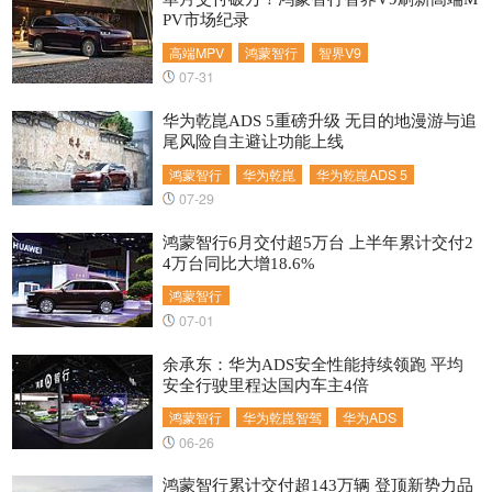
PV市场纪录
高端MPV
鸿蒙智行
智界V9
07-31
华为乾崑ADS 5重磅升级 无目的地漫游与追
尾风险自主避让功能上线
鸿蒙智行
华为乾崑
华为乾崑ADS 5
07-29
鸿蒙智行6月交付超5万台 上半年累计交付2
4万台同比大增18.6%
鸿蒙智行
07-01
余承东：华为ADS安全性能持续领跑 平均
安全行驶里程达国内车主4倍
鸿蒙智行
华为乾崑智驾
华为ADS
06-26
鸿蒙智行累计交付超143万辆 登顶新势力品