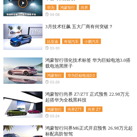
华为
鸿蒙智行
尚界
04-08
3月​技术狂飙 五大厂商有何突破？
比亚迪
奇瑞汽车
小鹏汽车
03-30
鸿蒙智行强化技术标签 华为巨鲸电池3.0搭
载电池黑匣子
鸿蒙智行
华为巨鲸电池3.0
03-26
鸿蒙智行尚界 Z7/Z7T 正式预售 22.98万元
起搭华为全栈黑科技
鸿蒙智行
尚界Z7T
尚界 Z7
03-24
鸿蒙智行问界M6正式开启预售 26.98万元起
标配高阶智驾