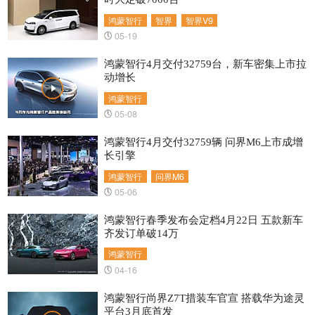
鸿蒙智行
智界
智界V9
05-19
鸿蒙智行4月交付32759台，新车密集上市拉
动增长
鸿蒙智行
05-08
鸿蒙智行4月交付32759辆 问界M6上市成增
长引擎
鸿蒙智行
问界M6
05-06
鸿蒙智行春季发布会定档4月22日 五款新车
齐发订单破14万
鸿蒙智行
04-16
鸿蒙智行尚界Z7T措装车官宣 搭载华为途灵
平台3月底首发