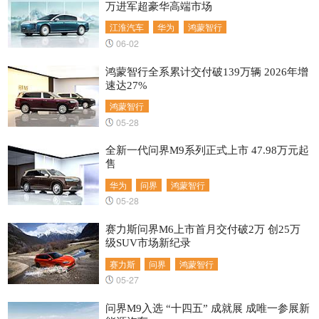
万进军超豪华高端市场
江淮汽车
华为
鸿蒙智行
06-02
鸿蒙智行全系累计交付破139万辆 2026年增
速达27%
鸿蒙智行
05-28
全新一代问界M9系列正式上市 47.98万元起
售
华为
问界
鸿蒙智行
05-28
赛力斯问界M6上市首月交付破2万 创25万
级SUV市场新纪录
赛力斯
问界
鸿蒙智行
05-27
问界M9入选 “十四五” 成就展 成唯一参展新