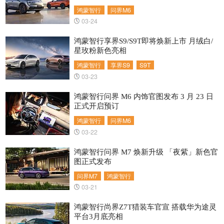
鸿蒙智行
问界M6
03-24
鸿蒙智行享界S9/S9T即将焕新上市 月绒白/
星玫粉新色亮相
鸿蒙智行
享界S9
S9T
03-23
鸿蒙智行问界 M6 内饰官图发布 3 月 23 日
正式开启预订
鸿蒙智行
问界M6
03-22
鸿蒙智行问界 M7 焕新升级 「夜紫」新色官
图正式发布
问界M7
鸿蒙智行
03-21
鸿蒙智行尚界Z7T猎装车官宣 搭载华为途灵
平台3月底亮相