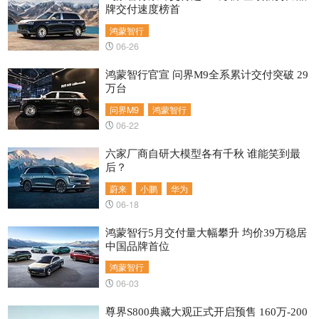
牌交付速度榜首
鸿蒙智行
06-26
鸿蒙智行官宣 问界M9全系累计交付突破 29
万台
问界M9
鸿蒙智行
06-22
六家厂商自研大模型​各有千秋 谁能笑到最
后？
蔚来
小鹏
华为
06-18
鸿蒙智行5月交付量大幅攀升 均价39万稳居
中国品牌首位
鸿蒙智行
06-03
尊界S800典藏大观正式开启预售 160万-200