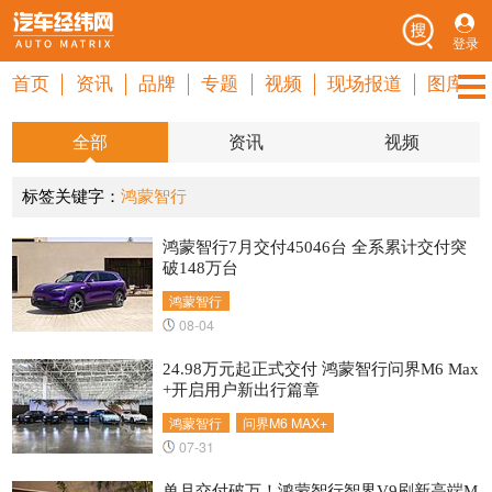
登录
首页
资讯
品牌
专题
视频
现场报道
图库
全部
资讯
视频
标签关键字：
鸿蒙智行
鸿蒙智行7月交付45046台 全系累计交付突
破148万台
鸿蒙智行
08-04
24.98万元起正式交付 鸿蒙智行问界M6 Max
+开启用户新出行篇章
鸿蒙智行
问界M6 MAX+
07-31
单月交付破万！鸿蒙智行智界V9刷新高端M