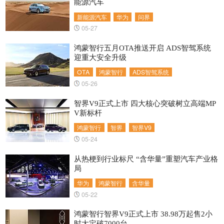
能源汽车
新能源汽车
华为
问界
05-27
鸿蒙智行五月OTA推送开启 ADS智驾系统
迎重大安全升级
OTA
鸿蒙智行
ADS智驾系统
05-26
智界V9正式上市 四大核心突破树立高端MP
V新标杆
鸿蒙智行
智界
智界V9
05-24
从热梗到行业标尺 “含华量”重塑汽车产业格
局
华为
鸿蒙智行
含华量
05-22
鸿蒙智行智界V9正式上市 38.98万起售2小
时大定破7000台