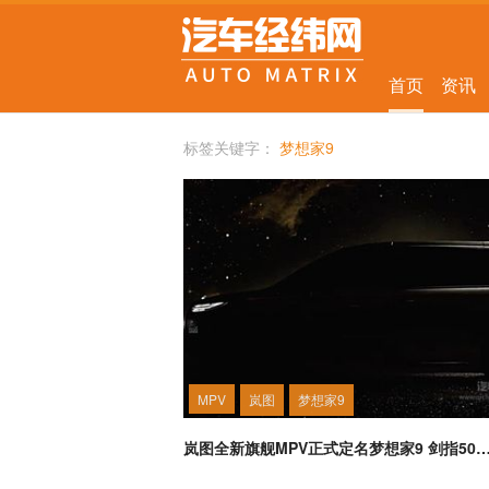
首页
资讯
标签关键字：
梦想家9
MPV
岚图
梦想家9
岚图全新旗舰MPV正式定名梦想家9 剑指50万级