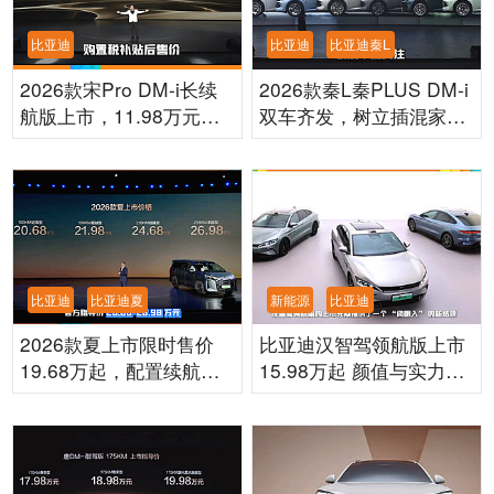
比亚迪
比亚迪
比亚迪秦L
2026款宋Pro DM-i长续
2026款秦L秦PLUS DM-i
航版上市，11.98万元起
双车齐发，树立插混家轿
续航有亮点！
性价比新标杆
比亚迪
比亚迪夏
新能源
比亚迪
2026款夏上市限时售价
比亚迪汉智驾领航版上市
19.68万起，配置续航双
15.98万起 颜值与实力双
在线适配出行全场景
在线