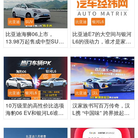
比亚迪
银河L6
比亚迪
SUV
比亚迪E7的大空间与银河
比亚迪海狮06上市，
L6的强动力，谁才是家庭
13.98万起售成中型SUV
轿车“真命天子”
新选择
比亚迪
银河L6
比亚迪
汉L
10万级里的高性价比选项
汉家族书写百万传奇，汉
海豹06 EV和银河L6谁更
L携 “中国味” 跨界掀起性
强？
能风暴！