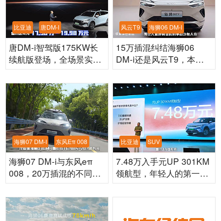
比亚迪
唐DM-I
风云T9
海狮06 DM-I
唐DM-i智驾版175KW长
15万插混纠结海狮06
续航版登场，全场景实力
DM-i还是风云T9，本质
定义家用SUV新标杆
是理想科技与现实实用
海狮07 DM-I
东风Eπ 008
比亚迪
SUV
海狮07 DM-i与东风eπ
7.48万入手元UP 301KM
008，20万插混的不同答
领航型，年轻人的第一台
案！
SUV，入门即高配