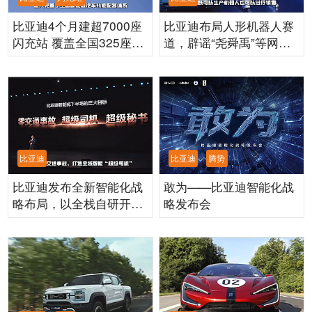
比亚迪4个月建超7000座
比亚迪布局人形机器人赛
闪充站 覆盖全国325座城
道，辟谣“尧舜禹”等网传
市冲刺2万座目标
细节
比亚迪
比亚迪
腾势
比亚迪发布全新智能化战
敢为——比亚迪智能化战
略布局，以全栈自研开启
略发布会
全民智能出行新时