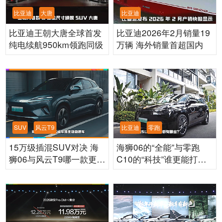
比亚迪
大唐
比亚迪
比亚迪王朝大唐全球首发
比亚迪2026年2月销量19
纯电续航950km领跑同级
万辆 海外销量首超国内
SUV
风云T9
比亚迪
零跑
15万级插混SUV对决 海
海狮06的“全能”与零跑
狮06与风云T9哪一款更有
C10的“科技”谁更能打动
性价比？
你？