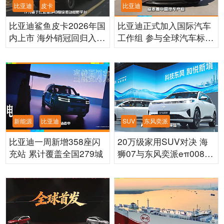
比亚迪
皮卡
比亚迪
比亚迪鲨鱼皮卡2026年国
比亚迪正式加入国际汽车
内上市 海外销冠回归入局
工作组 参与全球汽车标准
国内皮卡市场
制定
新能源
比亚迪
SUV
东风奕派
比亚迪一周新增358座闪
20万级家用SUV对决 海
充站 累计覆盖全国279城
狮07与东风奕派eπ008该
怎么选？